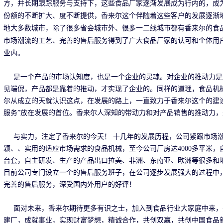
方，并长期跟踪服务与支持下，这些食品厂家逐渐发展成为行内的，成
份额的不断扩大、度不断提供，香来尔这个伴随着这些客户的发展逐渐
地大多数城市，除了很多省会城市外、很多一二线城市都有香来尔的食
市场潮流的工艺、完善的售后服务得到了广大食品厂家的认可和个体用
业内。
是一个产品的市场认知度，也是一个企业的灵魂。对企业的推动力是
见端倪，产品都是靠着的推动，才实现了企业的。同样的道理，食品机
尔从成立的天就认识这点，在发展的路上，一直致力于香来尔这个的建
服务”放在发展的首位。香来尔人深知的带动力和对产品销售的推动力
与实力，注定了香来尔的今天！ 十几年的发展历程，公司紧跟市场潮
颖、、实用的适应市场需求的食品机械，至今公司厂房达4000多平米，
台套，自主研发、生产的产品出口拉美、非洲、东南亚、欧洲等很多和
目前公司专门设立一个的售后服务班子，在公司逐步发展强大的过程中
完善的售后服务，深受国内外用户的好评！
面对未来，香来尔期待更多有识之士，加入到食品行业大家庭中来，
建厂，成就事业，实现财富梦想，精诚合作，共创双赢，共创中国食品