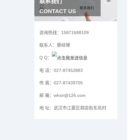
联系我们
CONTACT US
咨询热线：
15871688109
联系人：
蔡经理
Q Q：
电 话：
027-87452883
传 真：
027-87439705
邮 箱：
whxir@126.com
地 址：
武汉市江夏区郑店街东风村